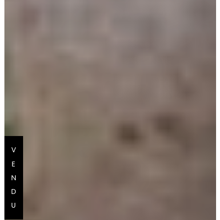
V
E
N
D
U