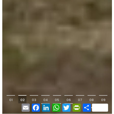
01
02
03
04
05
06
07
08
09
Email
Facebook
LinkedIn
WhatsApp
Twitter
PrintFriendly
Partager
10
11
12