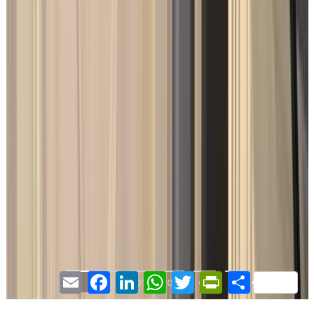
Email
Facebook
LinkedIn
WhatsApp
Twitter
PrintFriendly
Partager
01
02
03
04
05
06