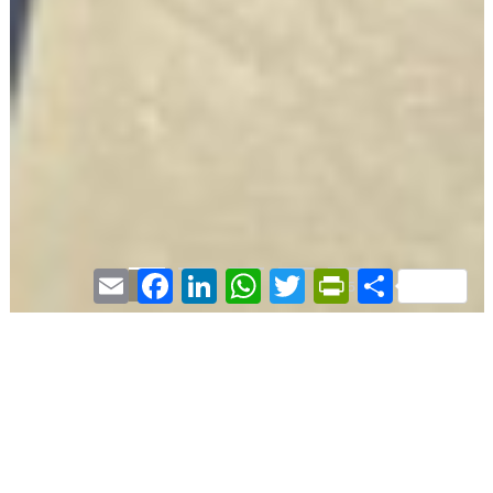
Email
Facebook
LinkedIn
WhatsApp
Twitter
PrintFriendly
Partager
01
02
03
04
05
Paris 16 ème arrondissement
/ Quartier d’Auteuil / -
Paris -