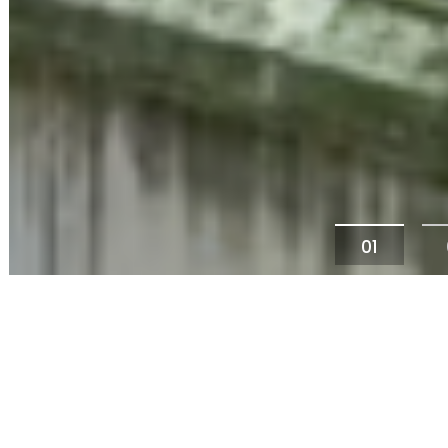
01
Au cœur du Trian
l'adresse Parisie