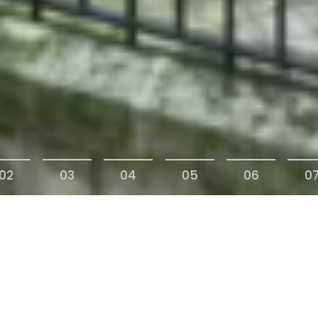
02
03
04
05
06
0
gle d’Or :
nne convoitée