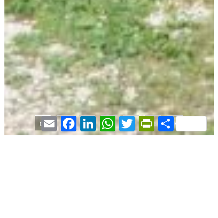
Email
Facebook
LinkedIn
WhatsApp
Twitter
PrintFriendly
Share
01
02
03
04
05
06
07
Les écuries Basses -
Aquitaine, Dordogne